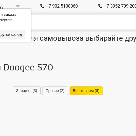
+7 902 5108060
+7 3952 799 20
а)
я заказа
ркутск
ругой склад
ставка, для самовывоза выбирайте дру
я Doogee S70
Зарядка (3)
Прочее (2)
Все товары (5)