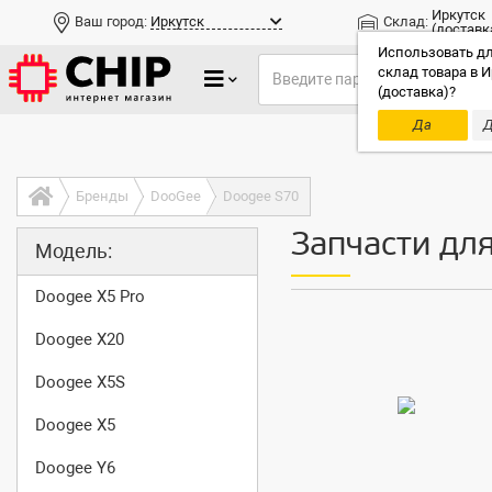
Иркутск
Ваш город:
Иркутск
Склад:
(доставк
Использовать дл
склад товара в И
(доставка)?
Да
Д
Только до
Бренды
DooGee
Doogee S70
Запчасти дл
Модель:
Doogee X5 Pro
Doogee X20
Doogee X5S
Doogee X5
Doogee Y6