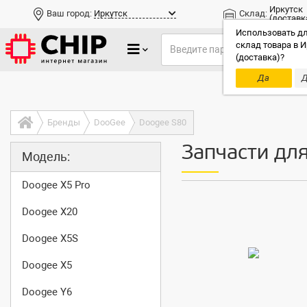
Иркутск
Ваш город:
Иркутск
Склад:
(доставк
Использовать дл
склад товара в И
(доставка)?
Да
Д
Только до
Бренды
DooGee
Doogee S80
Запчасти дл
Модель:
Doogee X5 Pro
Doogee X20
Doogee X5S
Doogee X5
Doogee Y6