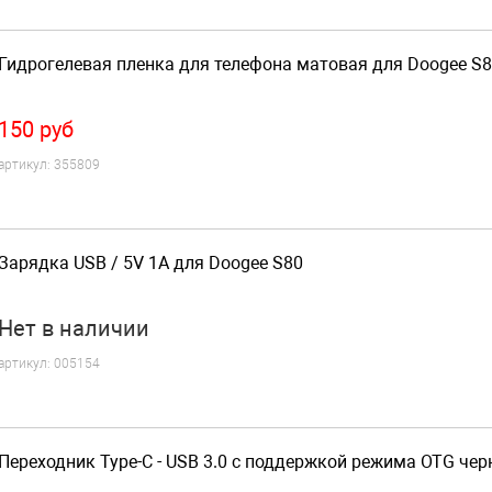
Гидрогелевая пленка для телефона матовая для Doogee S
150
руб
артикул:
355809
Зарядка USB / 5V 1A для Doogee S80
Нет
в наличии
артикул:
005154
Переходник Type-C - USB 3.0 с поддержкой режима OTG че