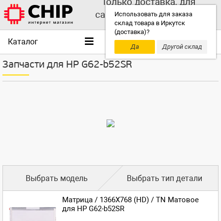
Только доставка, для
самовывоза выбирайте
Использовать для заказа
склад товара в Иркутск
другой склад!
(доставка)?
Каталог
Да
Другой склад
Запчасти для HP G62-b52SR
Выбрать модель
Выбрать тип детали
Матрица / 1366X768 (HD) / TN Матовое
для HP G62-b52SR