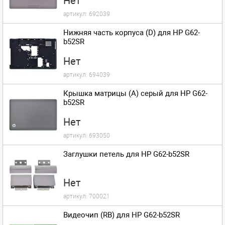
Нет
артикул:
692039
Нижняя часть корпуса (D) для HP G62-
b52SR
Нет
артикул:
694039
Крышка матрицы (A) серый для HP G62-
b52SR
Нет
артикул:
693050
Заглушки петель для HP G62-b52SR
Нет
артикул:
700021
Видеочип (RB) для HP G62-b52SR