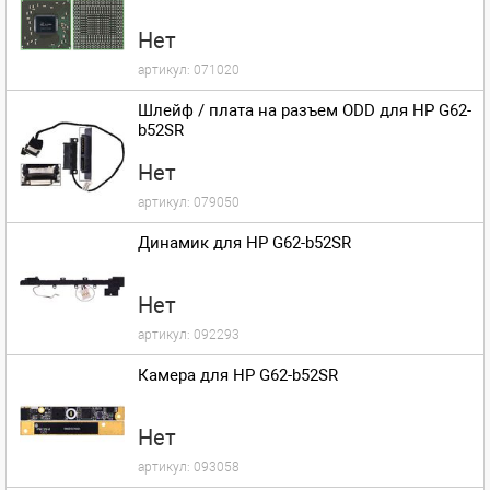
Нет
артикул:
071020
Шлейф / плата на разъем ODD для HP G62-
b52SR
Нет
артикул:
079050
Динамик для HP G62-b52SR
Нет
артикул:
092293
Камера для HP G62-b52SR
Нет
артикул:
093058