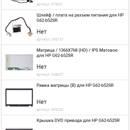
артикул:
079001
Шлейф / плата на разъем питания для HP
G62-b52SR
Нет
артикул:
095137
Матрица / 1366X768 (HD) / IPS Матовое
для HP G62-b52SR
Нет
артикул:
048007
Рамка матрицы (B) для HP G62-b52SR
Нет
артикул:
696292
Крышка DVD привода для HP G62-b52SR