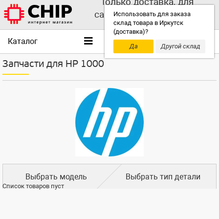
Только доставка, для
самовывоза выбирайте
Использовать для заказа
склад товара в Иркутск
другой склад!
(доставка)?
Каталог
Да
Другой склад
Запчасти для HP 1000
Выбрать модель
Выбрать тип детали
Список товаров пуст