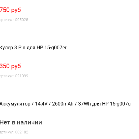
750
руб
артикул:
005028
Кулер 3 Pin для HP 15-g007er
350
руб
артикул:
021099
Аккумулятор / 14,4V / 2600mAh / 37Wh для HP 15-g007er
Нет
в наличии
артикул:
002182