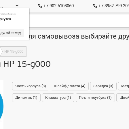
+7 902 5108060
+7 3952 799 20
а)
я заказа
ркутск
ругой склад
ставка, для самовывоза выбирайте дру
HP 15-g000
я HP 15-g000
Часть корпуса (8)
Шлейф / плата (4)
Зарядка (3)
Матр
Динамик (1)
Клавиатура (1)
Петли ноутбука (1)
Шлей