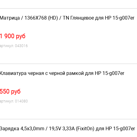
Матрица / 1366X768 (HD) / TN Глянцевое для HP 15-g007er
1 900
руб
артикул:
043016
Клавиатура черная с черной рамкой для HP 15-g007er
550
руб
артикул:
014080
Зарядка 4,5x3,0mm / 19,5V 3,33A (FixitOn) для HP 15-g007er