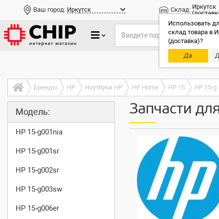
Иркутск
Ваш город:
Иркутск
Склад:
(доставк
Использовать дл
склад товара в И
(доставка)?
Да
Д
Только до
Бренды
HP
Ноутбуки HP
HP Home
HP 15
HP 15-g
Запчасти дл
Модель:
HP 15-g001nia
HP 15-g001sr
HP 15-g002sr
HP 15-g003sw
HP 15-g006er