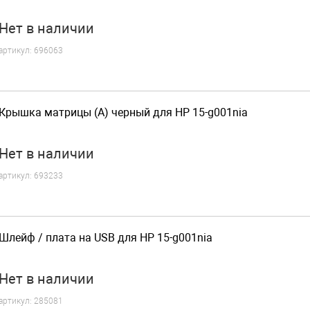
Нет
в наличии
артикул:
696063
Крышка матрицы (A) черный для HP 15-g001nia
Нет
в наличии
артикул:
693233
Шлейф / плата на USB для HP 15-g001nia
Нет
в наличии
артикул:
285081