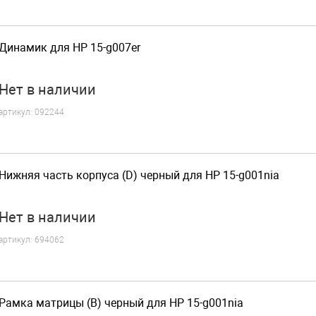
Динамик для HP 15-g007er
Нет
в наличии
артикул:
092244
Нижняя часть корпуса (D) черный для HP 15-g001nia
Нет
в наличии
артикул:
694062
Рамка матрицы (B) черный для HP 15-g001nia