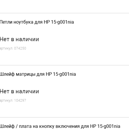
Петли ноутбука для HP 15-g001nia
Нет
в наличии
артикул:
074250
Шлейф матрицы для HP 15-g001nia
Нет
в наличии
артикул:
104297
Шлейф / плата на кнопку включения для HP 15-g001nia