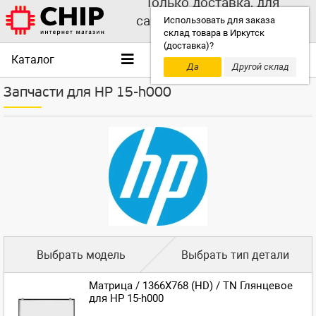
Только доставка, для
самовывоза выбирайте
Использовать для заказа
склад товара в Иркутск
другой склад!
(доставка)?
Каталог
Да
Другой склад
Запчасти для HP 15-h000
Выбрать модель
Выбрать тип детали
Матрица / 1366X768 (HD) / TN Глянцевое
для HP 15-h000