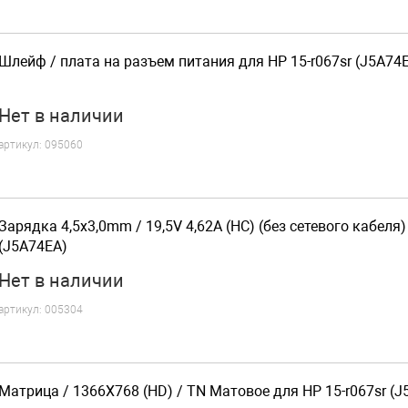
Шлейф / плата на разъем питания для HP 15-r067sr (J5A74
Нет
в наличии
артикул:
095060
Зарядка 4,5x3,0mm / 19,5V 4,62A (HC) (без сетевого кабеля)
(J5A74EA)
Нет
в наличии
артикул:
005304
Матрица / 1366X768 (HD) / TN Матовое для HP 15-r067sr (J