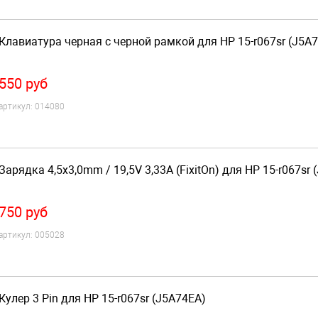
Клавиатура черная с черной рамкой для HP 15-r067sr (J5A
550
руб
артикул:
014080
Зарядка 4,5x3,0mm / 19,5V 3,33A (FixitOn) для HP 15-r067sr
750
руб
артикул:
005028
Кулер 3 Pin для HP 15-r067sr (J5A74EA)