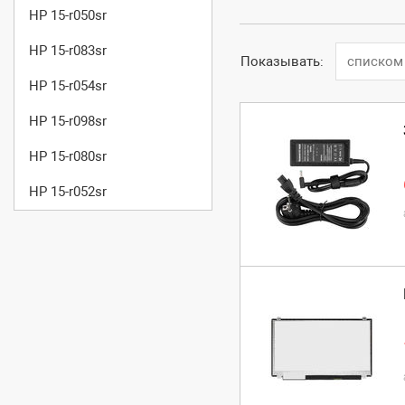
HP 15-r050sr
HP 15-r083sr
Показывать:
списком
HP 15-r054sr
HP 15-r098sr
HP 15-r080sr
HP 15-r052sr