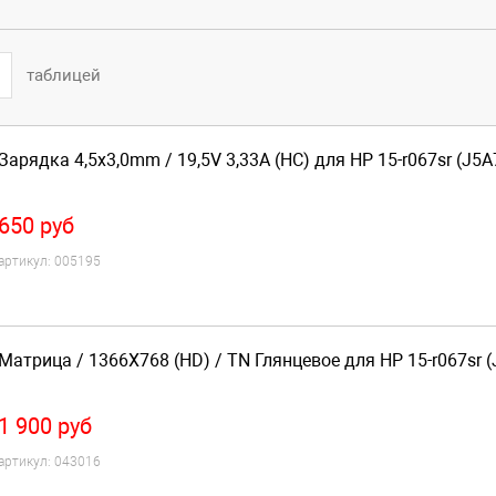
таблицей
Зарядка 4,5x3,0mm / 19,5V 3,33A (HC) для HP 15-r067sr (J5
650
руб
артикул:
005195
Матрица / 1366X768 (HD) / TN Глянцевое для HP 15-r067sr 
1 900
руб
артикул:
043016