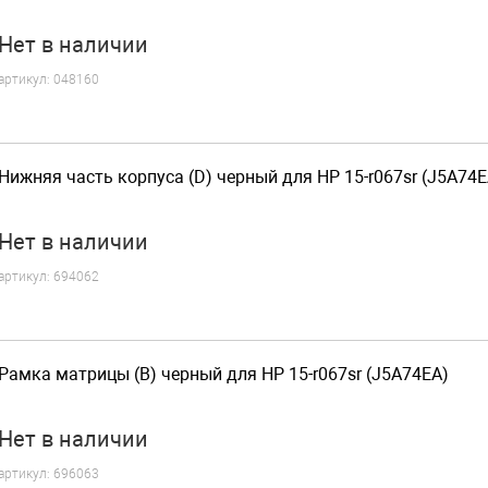
Нет
в наличии
артикул:
048160
Нижняя часть корпуса (D) черный для HP 15-r067sr (J5A74E
Нет
в наличии
артикул:
694062
Рамка матрицы (B) черный для HP 15-r067sr (J5A74EA)
Нет
в наличии
артикул:
696063