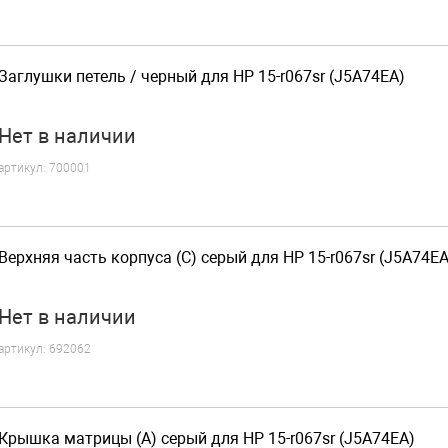
Заглушки петель / черный для HP 15-r067sr (J5A74EA)
Нет
в наличии
артикул:
700001
Верхняя часть корпуса (C) серый для HP 15-r067sr (J5A74EA
Нет
в наличии
артикул:
692062
Крышка матрицы (A) серый для HP 15-r067sr (J5A74EA)