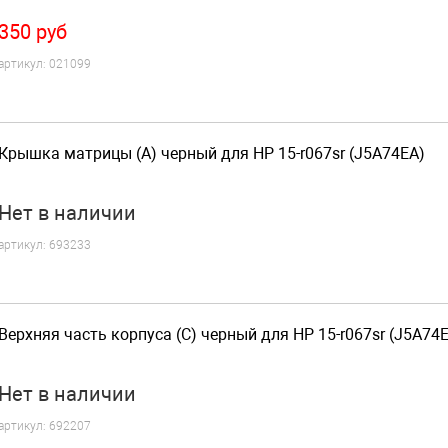
350
руб
артикул:
021099
Крышка матрицы (A) черный для HP 15-r067sr (J5A74EA)
Нет
в наличии
артикул:
693233
Верхняя часть корпуса (C) черный для HP 15-r067sr (J5A74
Нет
в наличии
артикул:
692207