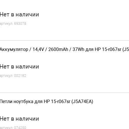
Нет
в наличии
артикул:
693078
Аккумулятор / 14,4V / 2600mAh / 37Wh для HP 15-r067sr (J
Нет
в наличии
артикул:
002182
Петли ноутбука для HP 15-r067sr (J5A74EA)
Нет
в наличии
артикул:
074250