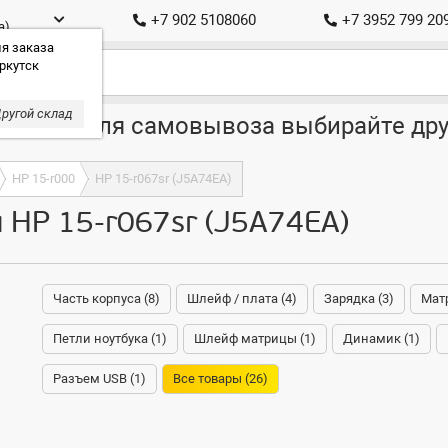
+7 902 5108060
+7 3952 799 20
а)
я заказа
ркутск
ругой склад
ставка, для самовывоза выбирайте дру
HP 15-r000
HP 15-r067sr (J5A74EA)
 HP 15-r067sr (J5A74EA)
Часть корпуса (8)
Шлейф / плата (4)
Зарядка (3)
Матр
Петли ноутбука (1)
Шлейф матрицы (1)
Динамик (1)
Разъем USB (1)
Все товары (26)