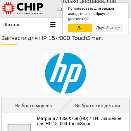
Только доставка, для
самовывоза выбирайте
Использовать для заказа
склад товара в Иркутск
другой склад!
(доставка)?
Каталог
Да
Другой склад
Запчасти для HP 15-r000 TouchSmart
Выбрать модель
Выбрать тип детали
Матрица / 1366X768 (HD) / TN Глянцевое
для HP 15-r000 TouchSmart