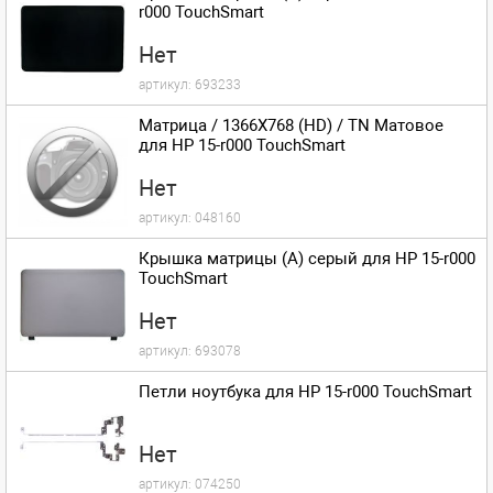
r000 TouchSmart
Нет
артикул:
693233
Матрица / 1366X768 (HD) / TN Матовое
для HP 15-r000 TouchSmart
Нет
артикул:
048160
Крышка матрицы (A) серый для HP 15-r000
TouchSmart
Нет
артикул:
693078
Петли ноутбука для HP 15-r000 TouchSmart
Нет
артикул:
074250