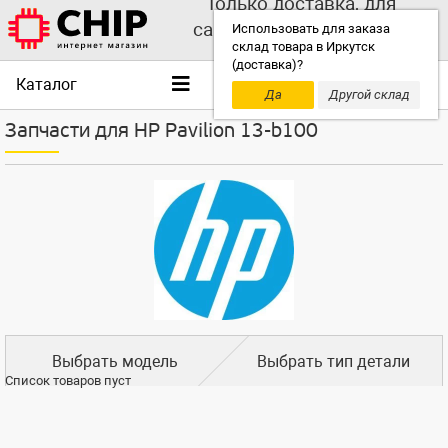
Только доставка, для
самовывоза выбирайте
Использовать для заказа
склад товара в Иркутск
другой склад!
(доставка)?
Каталог
Да
Другой склад
Запчасти для HP Pavilion 13-b100
Выбрать модель
Выбрать тип детали
Список товаров пуст