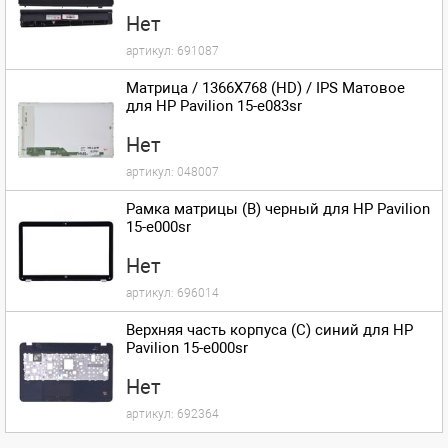
Нет
артикул:
691087
Матрица / 1366X768 (HD) / IPS Матовое
для HP Pavilion 15-e083sr
Нет
артикул:
048007
Рамка матрицы (B) черный для HP Pavilion
15-e000sr
Нет
артикул:
696014
Верхняя часть корпуса (C) синий для HP
Pavilion 15-e000sr
Нет
артикул:
692364