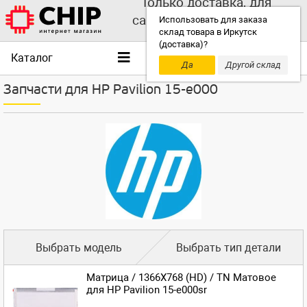
Только доставка, для
самовывоза выбирайте
Использовать для заказа
склад товара в Иркутск
другой склад!
(доставка)?
Каталог
Да
Другой склад
Запчасти для HP Pavilion 15-e000
Выбрать модель
Выбрать тип детали
Матрица / 1366X768 (HD) / TN Матовое
для HP Pavilion 15-e000sr