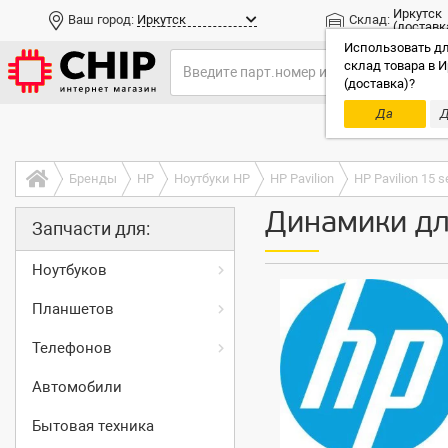
Иркутск
Ваш город:
Иркутск
Склад:
(доставк
Использовать дл
склад товара в И
(доставка)?
Да
Д
Только до
Бренды
HP
Ноутбуки HP
HP Pavilion
HP Pavilion 15 s
Динамики для
Запчасти для:
Ноутбуков
Планшетов
Телефонов
Автомобили
Бытовая техника