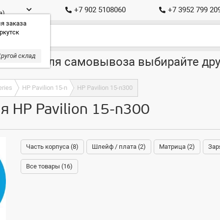
+7 902 5108060
+7 3952 799 20
а)
я заказа
ркутск
ругой склад
ставка, для самовывоза выбирайте дру
eries
HP Pavilion 15-n
HP Pavilion 15-n300
 HP Pavilion 15-n300
Часть корпуса (8)
Шлейф / плата (2)
Матрица (2)
Зар
Все товары (16)