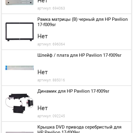
Нет
артикул:
694063
Рамка матрицы (B) черный для HP Pavilion
17-f009sr
Нет
артикул:
696064
Шлейф / плата для HP Pavilion 17-f009sr
Нет
артикул:
885016
Динамик для HP Pavilion 17-f009sr
Нет
артикул:
092245
Крышка DVD привода серебристый для
HP Pavilion 17-f009sr