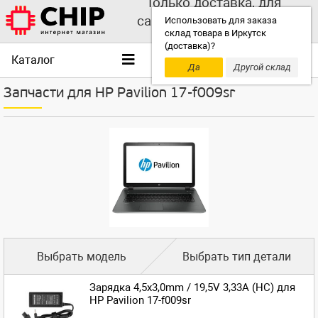
Только доставка, для
самовывоза выбирайте
Использовать для заказа
склад товара в Иркутск
другой склад!
(доставка)?
Каталог
Да
Другой склад
Запчасти для HP Pavilion 17-f009sr
Выбрать модель
Выбрать тип детали
Зарядка 4,5x3,0mm / 19,5V 3,33A (HC) для
HP Pavilion 17-f009sr