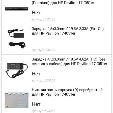
(Premium) для HP Pavilion 17-f051er
Нет
артикул:
002186
Зарядка 4,5x3,0mm / 19,5V 3,33A (FixitOn)
для HP Pavilion 17-f051er
артикул:
005028
Зарядка 4,5x3,0mm / 19,5V 4,62A (HC) (без
сетевого кабеля) для HP Pavilion 17-f051er
Нет
артикул:
005304
Нижняя часть корпуса (D) серебристый
для HP Pavilion 17-f051er
Нет
артикул:
694063