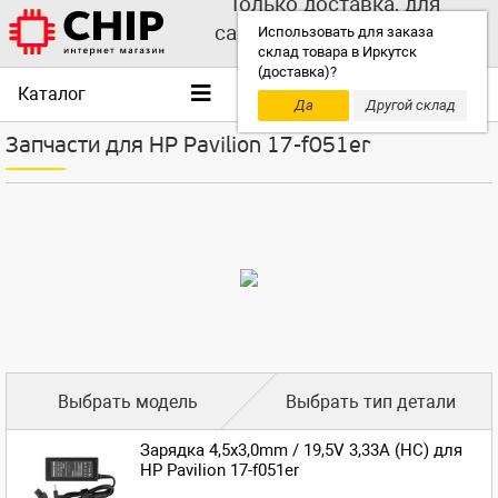
Только доставка, для
самовывоза выбирайте
Использовать для заказа
склад товара в Иркутск
другой склад!
(доставка)?
Каталог
Да
Другой склад
Запчасти для HP Pavilion 17-f051er
Выбрать модель
Выбрать тип детали
Зарядка 4,5x3,0mm / 19,5V 3,33A (HC) для
HP Pavilion 17-f051er