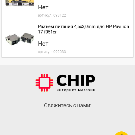
Нет
артикул:
093122
Разъем питания 4,5x3,0mm для HP Pavilion
17-f051er
Нет
артикул:
099033
Cвяжитесь с нами: