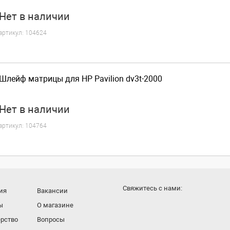
Нет
в наличии
артикул:
104624
Шлейф матрицы для HP Pavilion dv3t-2000
Нет
в наличии
артикул:
104764
Cвяжитесь с нами:
ия
Вакансии
ы
О магазине
рство
Вопросы