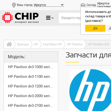
Иркутск
Ваш город:
Иркутск
Склад:
(доставк
Использовать дл
склад товара в И
(доставка)?
Да
Д
Только до
Бренды
HP
Ноутбуки HP
HP Pavilion
HP Pavilion dv3
Запчасти для
Модель:
HP Pavilion dv3-1000 series
HP Pavilion dv3-1100 series
HP Pavilion dv3-1200 series
HP Pavilion dv3-2000 series
HP Pavilion dv3-2100 series