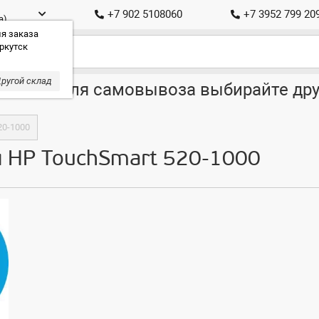
+7 902 5108060
+7 3952 799 20
а)
я заказа
ркутск
ругой склад
ставка, для самовывоза выбирайте дру
20-1000
я HP TouchSmart 520-1000