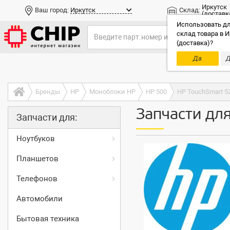
Иркутск
Ваш город:
Иркутск
Склад:
(доставк
Использовать дл
склад товара в И
(доставка)?
Да
Д
Только до
Бренды
HP
Моноблоки HP
HP 500
HP TouchSmart 5
Запчасти дл
Запчасти для:
Ноутбуков
Планшетов
Телефонов
Автомобили
Бытовая техника