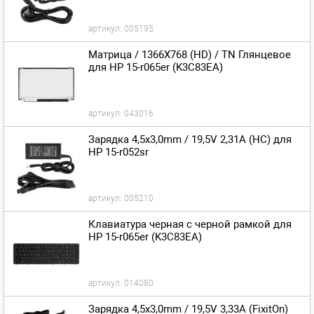
артикул:
005195
Матрица / 1366X768 (HD) / TN Глянцевое
для HP 15-r065er (K3C83EA)
артикул:
043016
Зарядка 4,5x3,0mm / 19,5V 2,31A (HC) для
HP 15-r052sr
артикул:
005210
Клавиатура черная с черной рамкой для
HP 15-r065er (K3C83EA)
артикул:
014080
Зарядка 4,5x3,0mm / 19,5V 3,33A (FixitOn)