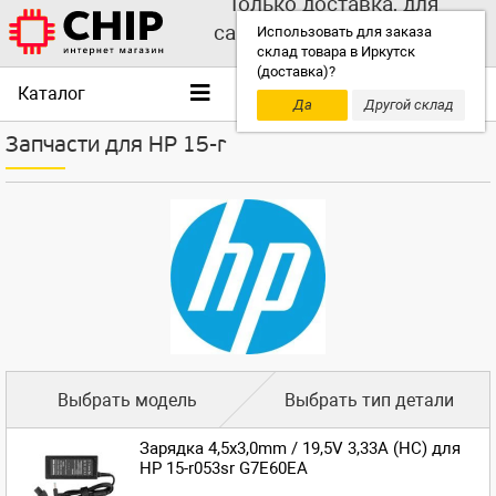
Только доставка, для
самовывоза выбирайте
Использовать для заказа
склад товара в Иркутск
другой склад!
(доставка)?
Каталог
Да
Другой склад
Запчасти для HP 15-r
Выбрать модель
Выбрать тип детали
Зарядка 4,5x3,0mm / 19,5V 3,33A (HC) для
HP 15-r053sr G7E60EA