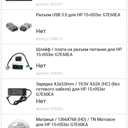
артикул:
692207
Разъем USB 3.0 для HP 15-r053sr G7E60EA
Нет
артикул:
098013
Шлейф / плата на разъем питания для HP
15-r053sr G7E60EA
Нет
артикул:
095060
Зарядка 4,5x3,0mm / 19,5V 4,62A (HC) (без
сетевого кабеля) для HP 15-r053sr
G7E60EA
Нет
артикул:
005304
Матрица / 1366X768 (HD) / TN Матовое
для HP 15-r053sr G7E60EA