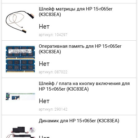
Шлейф матрицы для HP 15-r065er
(K3C83EA)
Нет
артикул:
104297
Оперативная память для HP 15-r065er
(K3C83EA)
Нет
артикул:
087022
Шлейф / плата на кнопку включения для
HP 15-r065er (K3C83EA)
Нет
артикул:
290142
Динамик для HP 15-r065er (K3C83EA)