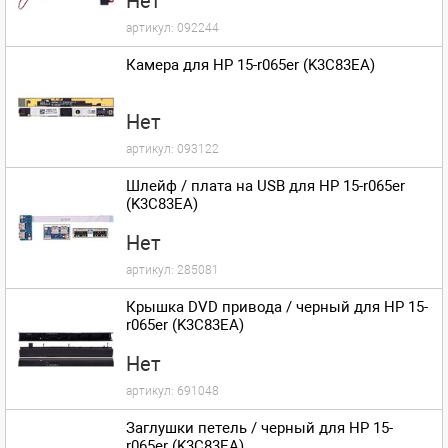
Нет
артикул:
092244
Камера для HP 15-r065er (K3C83EA)
Нет
артикул:
093122
Шлейф / плата на USB для HP 15-r065er
(K3C83EA)
Нет
артикул:
285081
Крышка DVD привода / черный для HP 15-
r065er (K3C83EA)
Нет
артикул:
691048
Заглушки петель / черный для HP 15-
r065er (K3C83EA)