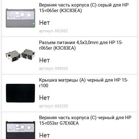
Верхняя часть корпуса (C) серый для HP
15-r065er (K3C83EA)
Нет
артикул:
692062
Разъем питания 4,5x3,0mm для HP 15-
r065er (K3C83EA)
Нет
артикул:
099033
Крышка матрицы (A) черный для HP 15-
r100
Нет
артикул:
693233
Верхняя часть корпуса (C) черный для HP
15-r053sr G7E60EA
Нет