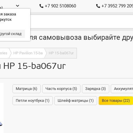
+7 902 5108060
+7 3952 799 20
а)
я заказа
ркутск
ругой склад
ставка, для самовывоза выбирайте дру
eries
HP Pavilion 15-ba
HP 15-ba067ur
я HP 15-ba067ur
Матрица (6)
Часть корпуса (5)
Зарядка (3)
Аккумулят
Петли ноутбука (1)
Шлейф матрицы (1)
Все товары (22)