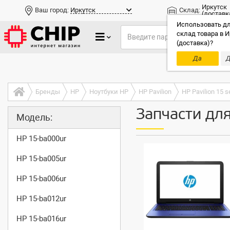
Иркутск
Ваш город:
Иркутск
Склад:
(доставк
Использовать дл
склад товара в И
(доставка)?
Да
Д
Только до
Бренды
HP
Ноутбуки HP
HP Pavilion
HP Pavilion 15 s
Запчасти дл
Модель:
HP 15-ba000ur
HP 15-ba005ur
HP 15-ba006ur
HP 15-ba012ur
HP 15-ba016ur