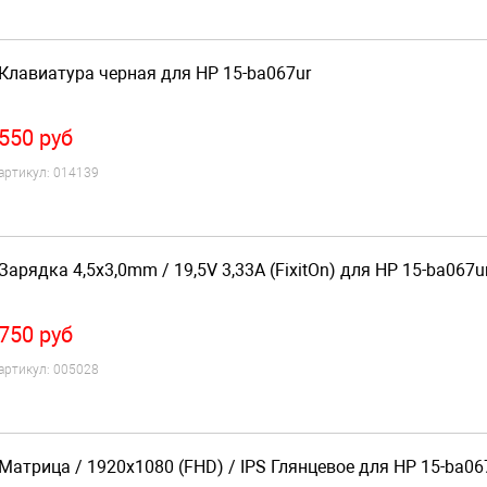
Клавиатура черная для HP 15-ba067ur
550
руб
артикул:
014139
Зарядка 4,5x3,0mm / 19,5V 3,33A (FixitOn) для HP 15-ba067u
750
руб
артикул:
005028
Матрица / 1920x1080 (FHD) / IPS Глянцевое для HP 15-ba06