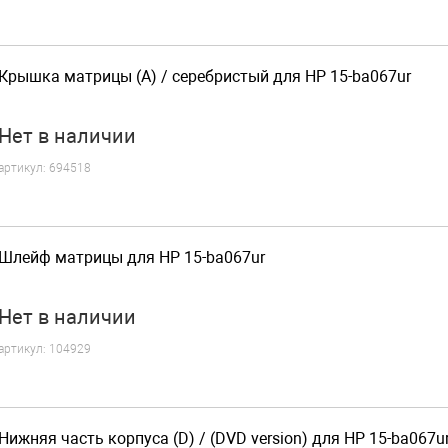
Крышка матрицы (A) / серебристый для HP 15-ba067ur
Нет
в наличии
артикул:
694518
Шлейф матрицы для HP 15-ba067ur
Нет
в наличии
артикул:
104929
Нижняя часть корпуса (D) / (DVD version) для HP 15-ba067u