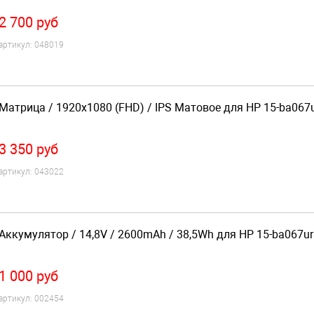
2 700
руб
артикул:
048019
Матрица / 1920x1080 (FHD) / IPS Матовое для HP 15-ba067
3 350
руб
артикул:
043022
Аккумулятор / 14,8V / 2600mAh / 38,5Wh для HP 15-ba067ur
1 000
руб
артикул:
002454