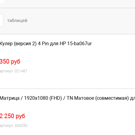
таблицей
Кулер (версия 2) 4 Pin для HP 15-ba067ur
350
руб
артикул:
021467
Матрица / 1920x1080 (FHD) / TN Матовое (совместимая) дл
2 250
руб
артикул:
043030