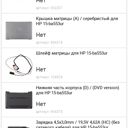
Нет
артикул:
002307
Крышка матрицы (A) / серебристый для
HP 15-ba553ur
Нет
артикул:
694518
Шлейф матрицы для HP 15-ba553ur
Нет
артикул:
104929
Нижняя часть корпуса (D) / (DVD version)
для HP 15-ba553ur
Нет
артикул:
694375
Зарядка 4,5x3,0mm / 19,5V 4,62A (HC) (без
сетевого кабеля) для HP 15-ba553ur