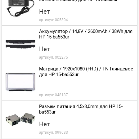
Нет
артикул:
005304
Аккумулятор / 14,8V / 2600mAh / 38Wh для
HP 15-ba553ur
Нет
артикул:
002275
Матрица / 1920x1080 (FHD) / TN Глянцевое
для HP 15-ba553ur
артикул:
048137
Разъем питания 4,5x3,0mm для HP 15-
ba553ur
Нет
артикул:
099033