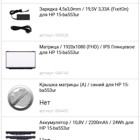
Зарядка 4,5x3,0mm / 19,5V 3,33A (FixitOn)
для HP 15-ba553ur
артикул:
005028
Матрица / 1920x1080 (FHD) / IPS Глянцевое
для HP 15-ba553ur
артикул:
048143
Крышка матрицы (A) / синий для HP 15-
ba553ur
Нет
артикул:
694492
Аккумулятор / 10,8V / 2200mAh / 24Wh для
HP 15-ba553ur