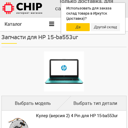
Только доставка, для
самовывоза выбирайте
Использовать для заказа
склад товара в Иркутск
другой склад!
(доставка)?
Каталог
Да
Другой склад
Запчасти для HP 15-ba553ur
Выбрать модель
Выбрать тип детали
Кулер (версия 2) 4 Pin для HP 15-ba553ur