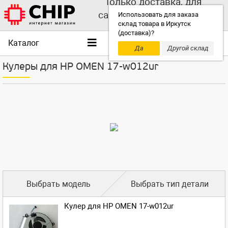
Только доставка, для
самовывоза выбирайте
Использовать для заказа
склад товара в Иркутск
другой склад!
(доставка)?
Каталог
Да
Другой склад
Кулеры для HP OMEN 17-w012ur
Выбрать модель
Выбрать тип детали
Кулер для HP OMEN 17-w012ur