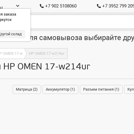
+7 902 5108060
+7 3952 799 20
а)
я заказа
ркутск
ругой склад
ставка, для самовывоза выбирайте дру
P OMEN 17-w
HP OMEN 17-w214ur
я HP OMEN 17-w214ur
Матрица (2)
Аккумулятор (1)
Разъем питания (1)
Кул