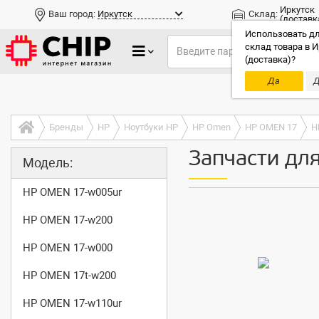
Иркутск
Ваш город:
Иркутск
Склад:
(доставк
Использовать дл
склад товара в И
(доставка)?
Да
Д
Только до
Бренды
HP
Ноутбуки HP
HP Omen
HP OMEN 17
H
Запчасти дл
Модель:
HP OMEN 17-w005ur
HP OMEN 17-w200
HP OMEN 17-w000
HP OMEN 17t-w200
HP OMEN 17-w110ur