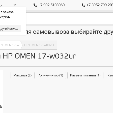
+7 902 5108060
+7 3952 799 20
а)
я заказа
ркутск
ругой склад
ставка, для самовывоза выбирайте дру
P OMEN 17-w
HP OMEN 17-w032ur
я HP OMEN 17-w032ur
Матрица (2)
Аккумулятор (1)
Разъем питания (1)
Кул