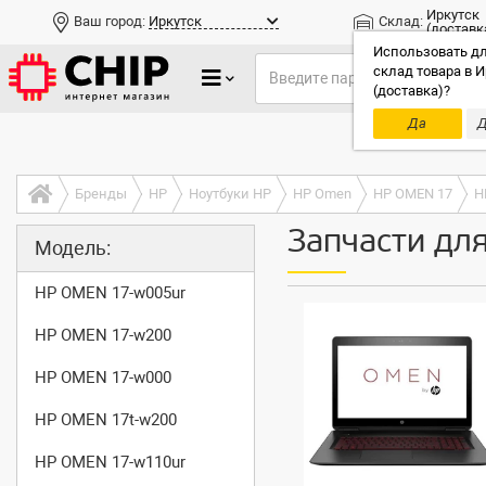
Иркутск
Ваш город:
Иркутск
Склад:
(доставк
Использовать дл
склад товара в И
(доставка)?
Да
Д
Только до
Бренды
HP
Ноутбуки HP
HP Omen
HP OMEN 17
H
Запчасти дл
Модель:
HP OMEN 17-w005ur
HP OMEN 17-w200
HP OMEN 17-w000
HP OMEN 17t-w200
HP OMEN 17-w110ur