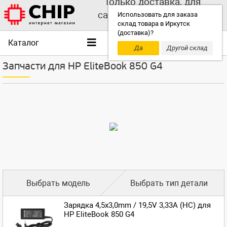
Только доставка, для
самовывоза выбирайте
Использовать для заказа
склад товара в Иркутск
другой склад!
(доставка)?
Каталог
Да
Другой склад
Запчасти для HP EliteBook 850 G4
Выбрать модель
Выбрать тип детали
Зарядка 4,5x3,0mm / 19,5V 3,33A (HC) для
HP EliteBook 850 G4