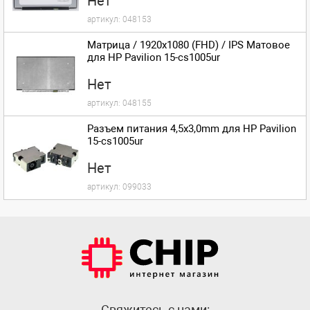
Нет
артикул:
048153
Матрица / 1920x1080 (FHD) / IPS Матовое
для HP Pavilion 15-cs1005ur
Нет
артикул:
048155
Разъем питания 4,5x3,0mm для HP Pavilion
15-cs1005ur
Нет
артикул:
099033
Cвяжитесь с нами: