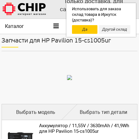
Только доставка, для
самовывоза выбирайте
Использовать для заказа
склад товара в Иркутск
другой склад!
(доставка)?
Каталог
Да
Другой склад
Запчасти для HP Pavilion 15-cs1005ur
Выбрать модель
Выбрать тип детали
Аккумулятор / 11,55V / 3630mAh / 41,9Wh
для HP Pavilion 15-cs1005ur