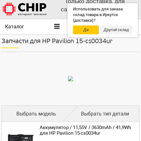
Только доставка, для
самовывоза выбирайте
Использовать для заказа
склад товара в Иркутск
другой склад!
(доставка)?
Каталог
Да
Другой склад
Запчасти для HP Pavilion 15-cs0034ur
Выбрать модель
Выбрать тип детали
Аккумулятор / 11,55V / 3630mAh / 41,9Wh
для HP Pavilion 15-cs0034ur