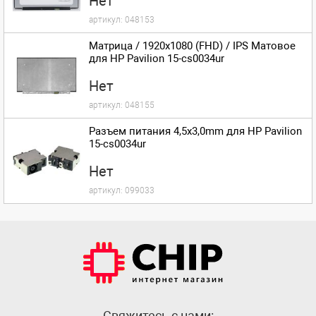
Нет
артикул:
048153
Матрица / 1920x1080 (FHD) / IPS Матовое
для HP Pavilion 15-cs0034ur
Нет
артикул:
048155
Разъем питания 4,5x3,0mm для HP Pavilion
15-cs0034ur
Нет
артикул:
099033
Cвяжитесь с нами: