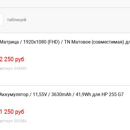
таблицей
Матрица / 1920x1080 (FHD) / TN Матовое (совместимая) д
2 250
руб
артикул:
043030
Аккумулятор / 11,55V / 3630mAh / 41,9Wh для HP 255 G7
1 250
руб
артикул:
002584