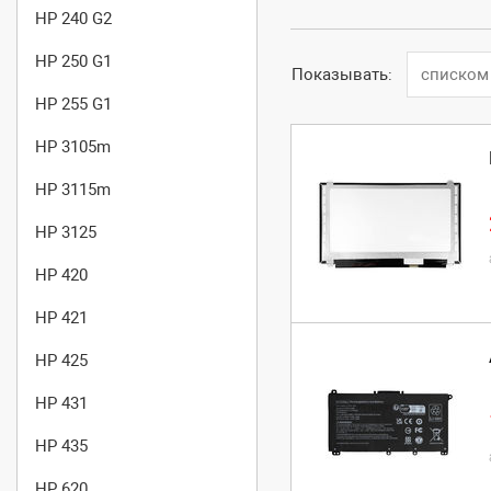
HP 240 G2
HP 250 G1
Показывать:
списком
HP 255 G1
HP 3105m
HP 3115m
HP 3125
HP 420
HP 421
HP 425
HP 431
HP 435
HP 620