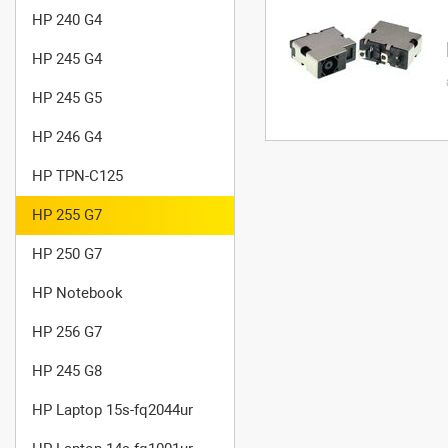
HP 240 G4
HP 245 G4
HP 245 G5
HP 246 G4
HP TPN-C125
HP 255 G7
HP 250 G7
HP Notebook
HP 256 G7
HP 245 G8
HP Laptop 15s-fq2044ur