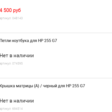
4 500
руб
артикул:
048143
Петли ноутбука для HP 255 G7
Нет
в наличии
артикул:
074595
Крышка матрицы (A) / черный для HP 255 G7
Нет
в наличии
артикул:
694514