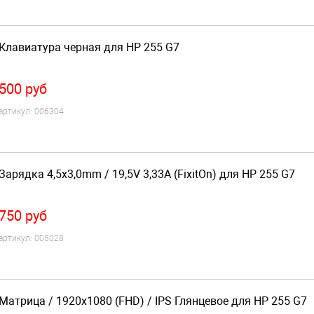
Клавиатура черная для HP 255 G7
500
руб
артикул:
006304
Зарядка 4,5x3,0mm / 19,5V 3,33A (FixitOn) для HP 255 G7
750
руб
артикул:
005028
Матрица / 1920x1080 (FHD) / IPS Глянцевое для HP 255 G7