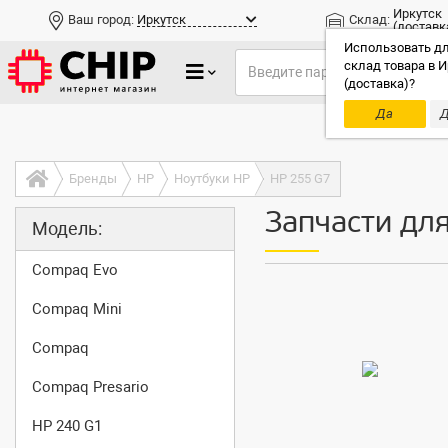
Иркутск
Ваш город:
Иркутск
Склад:
(доставк
Использовать дл
склад товара в И
(доставка)?
Да
Д
Только до
Бренды
HP
Ноутбуки HP
HP 255 G7
Запчасти дл
Модель:
Compaq Evo
Compaq Mini
Compaq
Compaq Presario
HP 240 G1