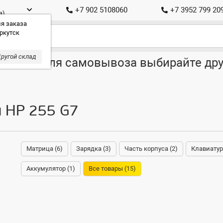
+7 902 5108060
+7 3952 799 20
а)
я заказа
ркутск
ругой склад
ставка, для самовывоза выбирайте дру
я HP 255 G7
Матрица (6)
Зарядка (3)
Часть корпуса (2)
Клавиатур
Аккумулятор (1)
Все товары (15)