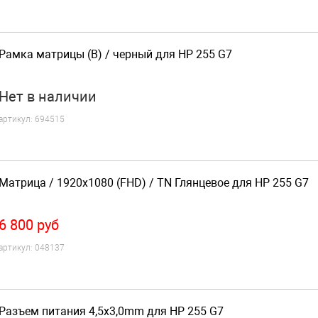
Рамка матрицы (B) / черный для HP 255 G7
Нет
в наличии
артикул:
694515
Матрица / 1920x1080 (FHD) / TN Глянцевое для HP 255 G7
6 800
руб
артикул:
048137
Разъем питания 4,5x3,0mm для HP 255 G7