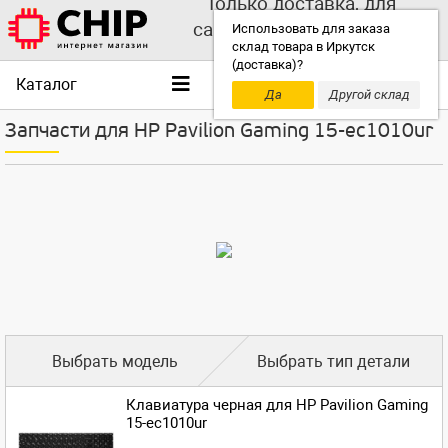
Только доставка, для
самовывоза выбирайте
Использовать для заказа
склад товара в Иркутск
другой склад!
(доставка)?
Каталог
Да
Другой склад
Запчасти для HP Pavilion Gaming 15-ec1010ur
Выбрать модель
Выбрать тип детали
Клавиатура черная для HP Pavilion Gaming
15-ec1010ur