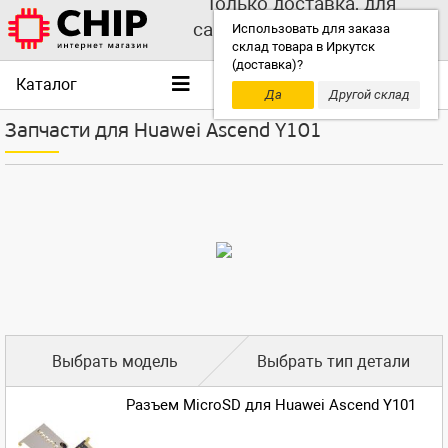
Только доставка, для
самовывоза выбирайте
Использовать для заказа
склад товара в Иркутск
другой склад!
(доставка)?
Каталог
Да
Другой склад
Запчасти для Huawei Ascend Y101
Выбрать модель
Выбрать тип детали
Разъем MicroSD для Huawei Ascend Y101