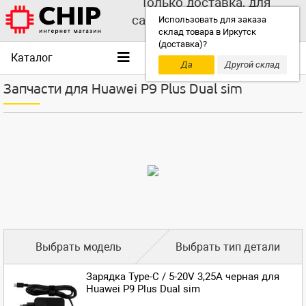
Только доставка, для
самовывоза выбирайте
Использовать для заказа
склад товара в Иркутск
другой склад!
(доставка)?
Каталог
Да
Другой склад
Запчасти для Huawei P9 Plus Dual sim
Выбрать модель
Выбрать тип детали
Зарядка Type-C / 5-20V 3,25A черная для
Huawei P9 Plus Dual sim