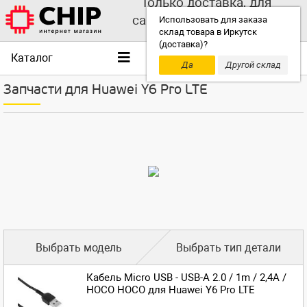
Только доставка, для
самовывоза выбирайте
Использовать для заказа
склад товара в Иркутск
другой склад!
(доставка)?
Каталог
Да
Другой склад
Запчасти для Huawei Y6 Pro LTE
Выбрать модель
Выбрать тип детали
Кабель Micro USB - USB-A 2.0 / 1m / 2,4A /
HOCO HOCO для Huawei Y6 Pro LTE