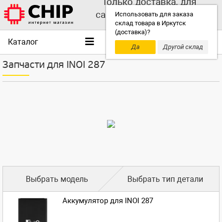
Только доставка, для
самовывоза выбирайте
Использовать для заказа
склад товара в Иркутск
другой склад!
(доставка)?
Каталог
Да
Другой склад
Запчасти для INOI 287
Выбрать модель
Выбрать тип детали
Аккумулятор для INOI 287