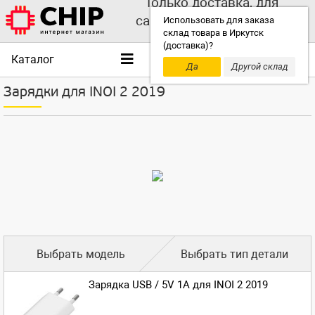
Только доставка, для
самовывоза выбирайте
Использовать для заказа
склад товара в Иркутск
другой склад!
(доставка)?
Каталог
Да
Другой склад
Зарядки для INOI 2 2019
Выбрать модель
Выбрать тип детали
Зарядка USB / 5V 1A для INOI 2 2019