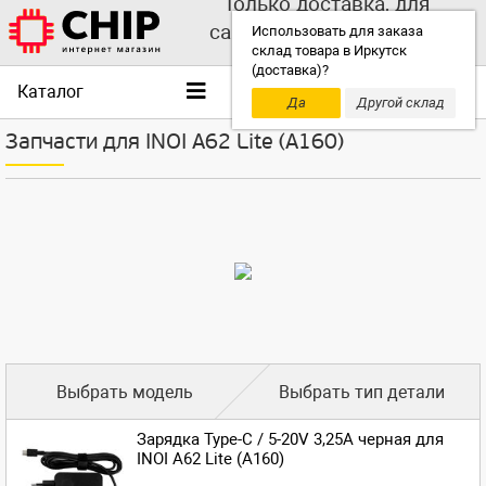
Только доставка, для
самовывоза выбирайте
Использовать для заказа
склад товара в Иркутск
другой склад!
(доставка)?
Каталог
Да
Другой склад
Запчасти для INOI A62 Lite (A160)
Выбрать модель
Выбрать тип детали
Зарядка Type-C / 5-20V 3,25A черная для
INOI A62 Lite (A160)