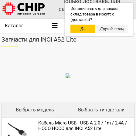
Только доставка, для
самовывоза выбирайте
Использовать для заказа
склад товара в Иркутск
другой склад!
(доставка)?
Каталог
Да
Другой склад
Запчасти для INOI A52 Lite
Выбрать модель
Выбрать тип детали
Кабель Micro USB - USB-A 2.0 / 1m / 2,4A /
HOCO HOCO для INOI A52 Lite