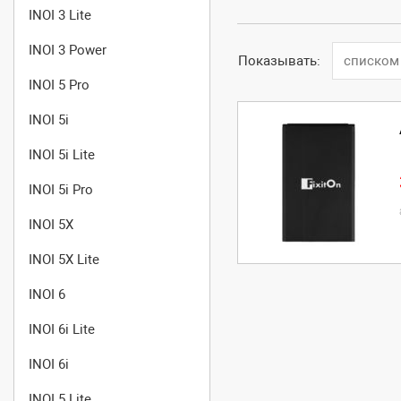
INOI 3 Lite
INOI 3 Power
Показывать:
списком
INOI 5 Pro
INOI 5i
INOI 5i Lite
INOI 5i Pro
INOI 5X
INOI 5X Lite
INOI 6
INOI 6i Lite
INOI 6i
INOI 5 Lite