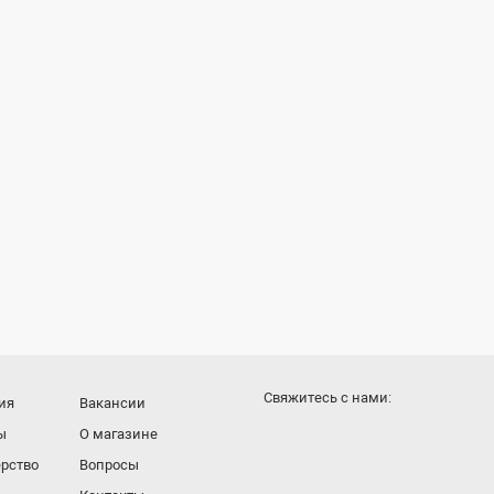
Cвяжитесь с нами:
ия
Вакансии
ы
О магазине
рство
Вопросы