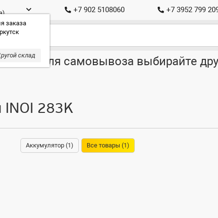
+7 902 5108060
+7 3952 799 20
а)
я заказа
ркутск
ругой склад
ставка, для самовывоза выбирайте дру
 INOI 283K
Аккумулятор (1)
Все товары (1)