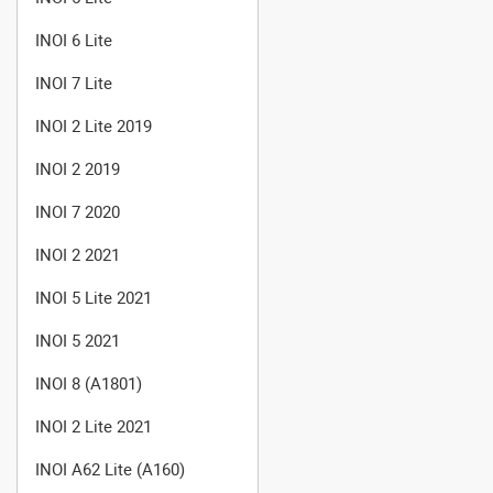
INOI 6 Lite
INOI 7 Lite
INOI 2 Lite 2019
INOI 2 2019
INOI 7 2020
INOI 2 2021
INOI 5 Lite 2021
INOI 5 2021
INOI 8 (A1801)
INOI 2 Lite 2021
INOI A62 Lite (A160)