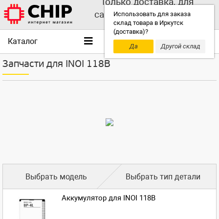
Только доставка, для
самовывоза выбирайте
Использовать для заказа
склад товара в Иркутск
другой склад!
(доставка)?
Каталог
Да
Другой склад
Запчасти для INOI 118B
Выбрать модель
Выбрать тип детали
Аккумулятор для INOI 118B