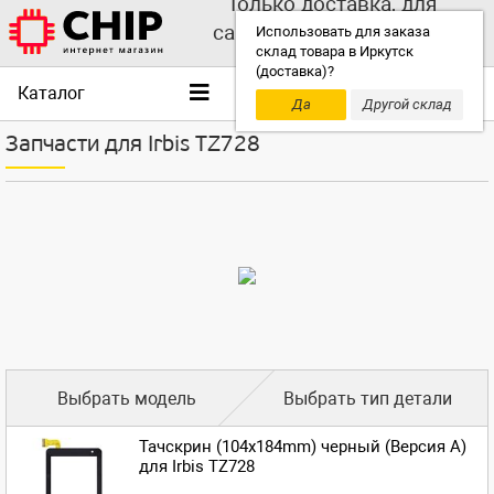
Только доставка, для
самовывоза выбирайте
Использовать для заказа
склад товара в Иркутск
другой склад!
(доставка)?
Каталог
Да
Другой склад
Запчасти для Irbis TZ728
Выбрать модель
Выбрать тип детали
Тачскрин (104x184mm) черный (Версия A)
для Irbis TZ728