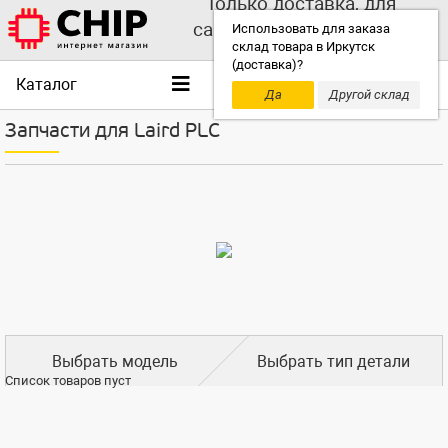
Только доставка, для
самовывоза выбирайте
Использовать для заказа
склад товара в Иркутск
другой склад!
(доставка)?
Каталог
Да
Другой склад
Запчасти для Laird PLC
Выбрать модель
Выбрать тип детали
Список товаров пуст