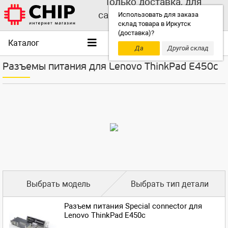
Только доставка, для
самовывоза выбирайте
Использовать для заказа
склад товара в Иркутск
другой склад!
(доставка)?
Каталог
Да
Другой склад
Разъемы питания для Lenovo ThinkPad E450c
Выбрать модель
Выбрать тип детали
Разъем питания Special connector для
Lenovo ThinkPad E450c