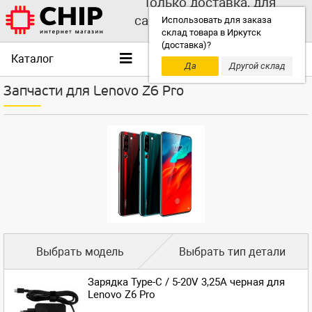
Только доставка, для
самовывоза выбирайте
Использовать для заказа
склад товара в Иркутск
другой склад!
(доставка)?
Каталог
Да
Другой склад
Запчасти для Lenovo Z6 Pro
Выбрать модель
Выбрать тип детали
Зарядка Type-C / 5-20V 3,25A черная для
Lenovo Z6 Pro