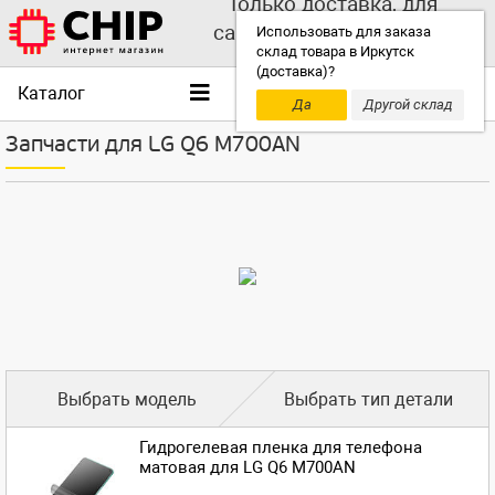
Только доставка, для
самовывоза выбирайте
Использовать для заказа
склад товара в Иркутск
другой склад!
(доставка)?
Каталог
Да
Другой склад
Запчасти для LG Q6 M700AN
Выбрать модель
Выбрать тип детали
Гидрогелевая пленка для телефона
матовая для LG Q6 M700AN