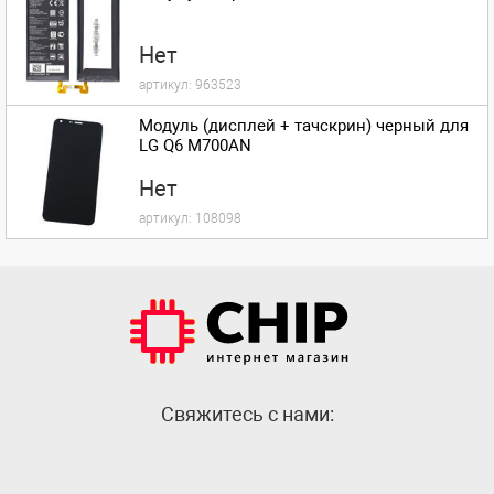
Нет
артикул:
963523
Модуль (дисплей + тачскрин) черный для
LG Q6 M700AN
Нет
артикул:
108098
Cвяжитесь с нами: