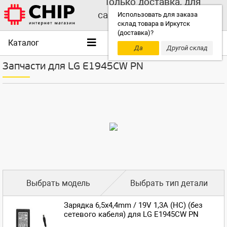
Только доставка, для
самовывоза выбирайте
Использовать для заказа
склад товара в Иркутск
другой склад!
(доставка)?
Каталог
Да
Другой склад
Запчасти для LG E1945CW PN
Выбрать модель
Выбрать тип детали
Зарядка 6,5x4,4mm / 19V 1,3A (HC) (без
сетевого кабеля) для LG E1945CW PN