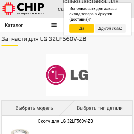
Только доставка, для
самовывоза выбирайте
Использовать для заказа
склад товара в Иркутск
другой склад!
(доставка)?
Каталог
Да
Другой склад
Запчасти для LG 32LF560V-ZB
Выбрать модель
Выбрать тип детали
Скотч для LG 32LF560V-ZB