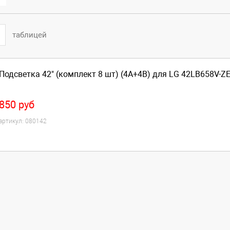
таблицей
Подсветка 42" (комплект 8 шт) (4A+4B) для LG 42LB658V-Z
850
руб
артикул:
080142