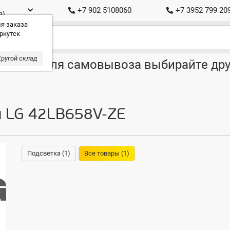
+7 902 5108060
+7 3952 799 20
а)
я заказа
ркутск
ругой склад
ставка, для самовывоза выбирайте дру
я LG 42LB658V-ZE
Подсветка (1)
Все товары (1)