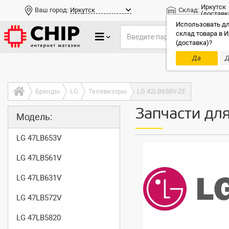
Иркутск
Ваш город:
Иркутск
Склад:
(доставк
Использовать дл
склад товара в И
(доставка)?
Да
Д
Только до
Бренды
LG
Телевизоры
LG 42LB658V-ZE
Запчасти дл
Модель:
LG 47LB653V
LG 47LB561V
LG 47LB631V
LG 47LB572V
LG 47LB5820