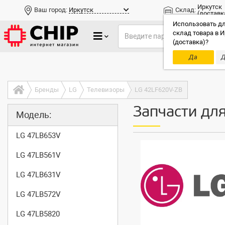
Иркутск
Ваш город:
Иркутск
Склад:
(доставк
Использовать дл
склад товара в И
(доставка)?
Да
Д
Только до
Бренды
LG
Телевизоры
LG 42LF620V-ZB
Запчасти дл
Модель:
LG 47LB653V
LG 47LB561V
LG 47LB631V
LG 47LB572V
LG 47LB5820