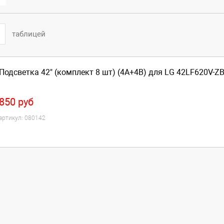
таблицей
Подсветка 42" (комплект 8 шт) (4A+4B) для LG 42LF620V-Z
850
руб
артикул:
080142