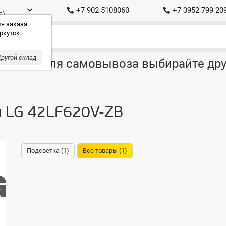
+7 902 5108060
+7 3952 799 20
а)
я заказа
ркутск
ругой склад
ставка, для самовывоза выбирайте дру
я LG 42LF620V-ZB
Подсветка (1)
Все товары (1)