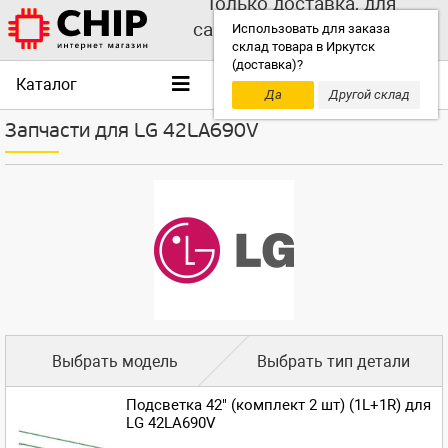
Только доставка, для
самовывоза выбирайте
Использовать для заказа
склад товара в Иркутск
другой склад!
(доставка)?
Каталог
Да
Другой склад
Запчасти для LG 42LA690V
Выбрать модель
Выбрать тип детали
Подсветка 42" (комплект 2 шт) (1L+1R) для
LG 42LA690V