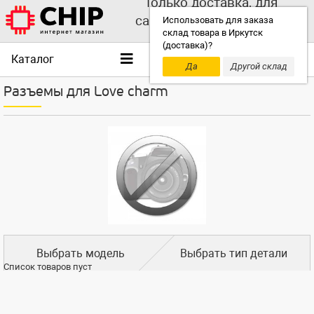
Только доставка, для
самовывоза выбирайте
Использовать для заказа
склад товара в Иркутск
другой склад!
(доставка)?
Каталог
Да
Другой склад
Разъемы для Love charm
Выбрать модель
Выбрать тип детали
Список товаров пуст