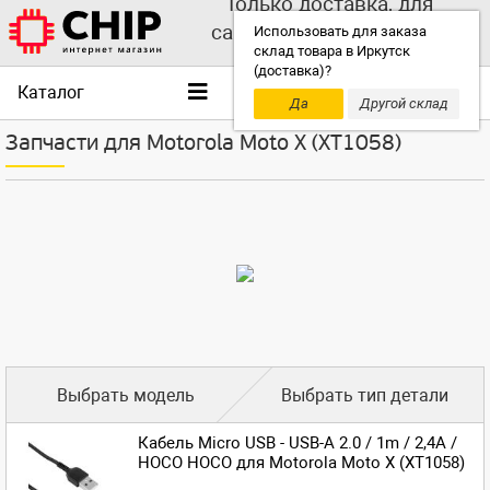
Только доставка, для
самовывоза выбирайте
Использовать для заказа
склад товара в Иркутск
другой склад!
(доставка)?
Каталог
Да
Другой склад
Запчасти для Motorola Moto X (XT1058)
Выбрать модель
Выбрать тип детали
Кабель Micro USB - USB-A 2.0 / 1m / 2,4A /
HOCO HOCO для Motorola Moto X (XT1058)