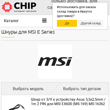
Только доставка, для
самовывоза выбирайте
Использовать для заказа
склад товара в Иркутск
другой склад!
(доставка)?
Каталог
Да
Другой склад
Шнуры для MSI E Series
Выбрать модель
Выбрать тип детали
Шнур от З/У к устройству Asus 5,5x2,5mm /
1m 2 PIN для MSI EX600 (MS-169) MS-16362