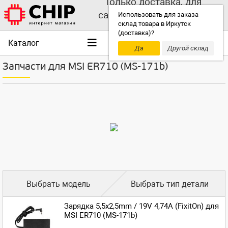
Только доставка, для
самовывоза выбирайте
Использовать для заказа
склад товара в Иркутск
другой склад!
(доставка)?
Каталог
Да
Другой склад
Запчасти для MSI ER710 (MS-171b)
Выбрать модель
Выбрать тип детали
Зарядка 5,5x2,5mm / 19V 4,74A (FixitOn) для
MSI ER710 (MS-171b)