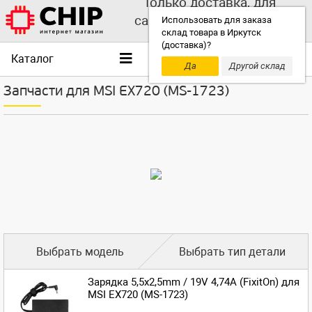
Только доставка, для
самовывоза выбирайте
Использовать для заказа
склад товара в Иркутск
другой склад!
(доставка)?
Каталог
Да
Другой склад
Запчасти для MSI EX720 (MS-1723)
Выбрать модель
Выбрать тип детали
Зарядка 5,5x2,5mm / 19V 4,74A (FixitOn) для
MSI EX720 (MS-1723)